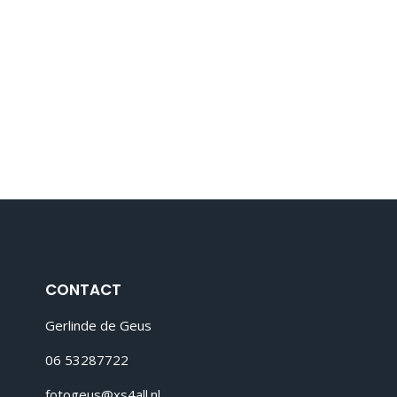
CONTACT
Gerlinde de Geus
06 53287722
fotogeus@xs4all.nl