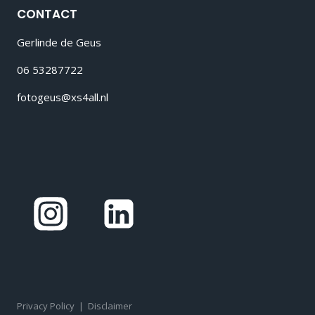
CONTACT
Gerlinde de Geus
06 53287722
fotogeus@xs4all.nl
Privacy Policy
|
Disclaimer