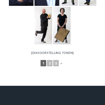
[DIAVOORSTELLING TONEN]
1
2
3
►