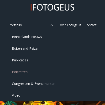
Skip
to
content
Expand
Portfolio
Over Fotogeus
Contact
child
menu
Binnenlands nieuws
Buitenland-Reizen
Publicaties
Portretten
Congressen & Evenementen
Video